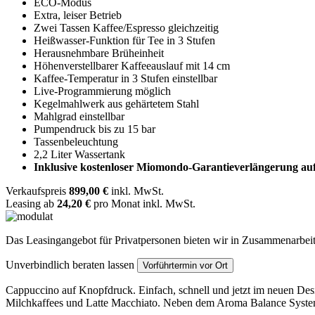
ECO-Modus
Extra, leiser Betrieb
Zwei Tassen Kaffee/Espresso gleichzeitig
Heißwasser-Funktion für Tee in 3 Stufen
Herausnehmbare Brüheinheit
Höhenverstellbarer Kaffeeauslauf mit 14 cm
Kaffee-Temperatur in 3 Stufen einstellbar
Live-Programmierung möglich
Kegelmahlwerk aus gehärtetem Stahl
Mahlgrad einstellbar
Pumpendruck bis zu 15 bar
Tassenbeleuchtung
2,2 Liter Wassertank
Inklusive kostenloser Miomondo-Garantieverlängerung auf
Verkaufspreis
899,00 €
inkl. MwSt.
Leasing ab
24,20 €
pro Monat inkl. MwSt.
Das Leasingangebot für Privatpersonen bieten wir in Zusammenarbeit
Unverbindlich beraten lassen
Vorführtermin vor Ort
Cappuccino auf Knopfdruck. Einfach, schnell und jetzt im neuen Des
Milchkaffees und Latte Macchiato. Neben dem Aroma Balance System 