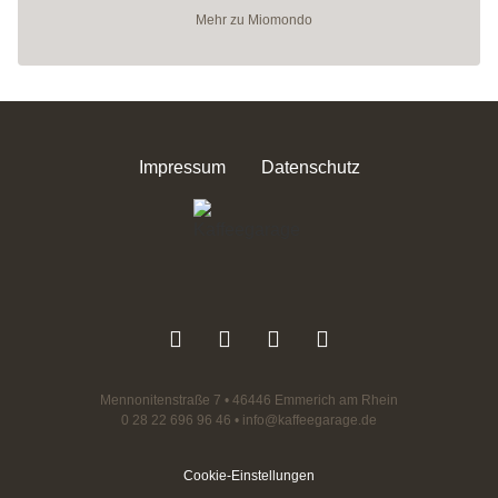
Mehr zu Miomondo
Impressum
Datenschutz
Facebook
Instagram
YouTube
WhatsApp
Mennonitenstraße 7 • 46446 Emmerich am Rhein
0 28 22 696 96 46
•
info@kaffeegarage.de
Cookie-Einstellungen